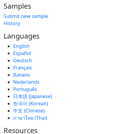
Samples
Submit new sample
History
Languages
English
Español
Deutsch
Français
Italiano
Nederlands
Português
日本語 (Japanese)
한국어 (Korean)
中文 (Chinese)
ภาษาไทย (Thai)
Resources