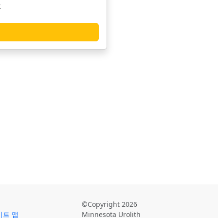
오
©Copyright 2026
이트 맵
Minnesota Urolith