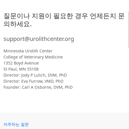
질문이나 지원이 필요한 경우 언제든지 문
의하세요.
support@urolithcenter.org
Minnesota Urolith Center
College of Veterinary Medicine
1352 Boyd Avenue
St Paul, MN 55108
Director: Jody P Lulich, DVM, PhD
Director: Eva Furrow, VMD, PhD
Founder: Carl A Osborne, DVM, PhD
자주하는 질문