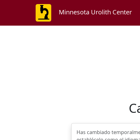
Minnesota Urolith Center
C
Has cambiado temporalmente
establécelo como el idioma 