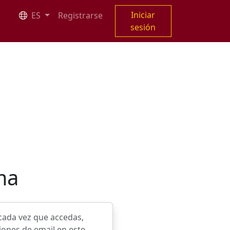
Iniciar
ES
Registrarse
sesión
ma
 cada vez que accedas,
ciones de email en este