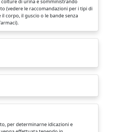
 le colture di urina e somministrando
ito (vedere le raccomandazioni per i tipi di
il corpo, il guscio o le bande senza
farmaci).
lto, per determinarne idicazioni e
a venga effettuata tenendo in