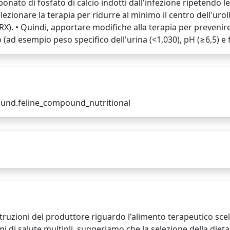
arbonato di fosfato di calcio indotti dall'infezione ripetendo
lezionare la terapia per ridurre al minimo il centro dell'urol
X). • Quindi, apportare modifiche alla terapia per prevenire 
o (ad esempio peso specifico dell'urina (<1,030), pH (≥6,5) e 
pound.feline_compound_nutritional
struzioni del produttore riguardo l'alimento terapeutico sce
i di salute multipli, suggeriamo che la selezione della diet