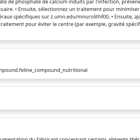
nate de phosphate de calcium induits par l'infection, prévene
aire. • Ensuite, sélectionnez un traitement pour minimiser le
x spécifiques sur z.umn.edu/mnurolithRX). • Ensuite, ajust
aitement pour éviter le centre (par exemple, gravité spécifiq
compound.feline_compound_nutritional
cumentation du fabricant concernant certains aliments thér