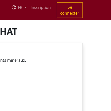
Se
FR
Inscription
connecter
CHAT
ents minéraux.