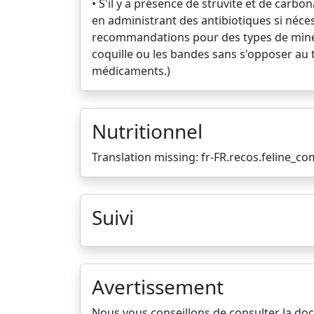
• S'il y a présence de struvite et de carbo
en administrant des antibiotiques si nécess
recommandations pour des types de minérau
coquille ou les bandes sans s'opposer au tr
médicaments.)
Nutritionnel
Translation missing: fr-FR.recos.feline_
Suivi
Avertissement
Nous vous conseillons de consulter la do