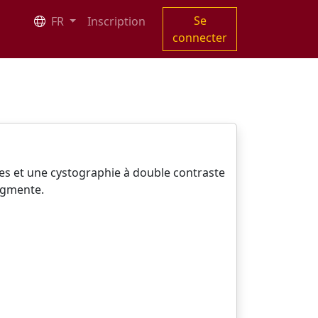
Se
FR
Inscription
connecter
es et une cystographie à double contraste
augmente.