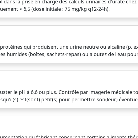
l dans la prise en charge des calculs urinaires d'urate chez 
uement < 6,5 (dose initiale : 75 mg/kg q12-24h).
protéines qui produisent une urine neutre ou alcaline (p. ex. 
es humides (boîtes, sachets-repas) ou ajoutez de l'eau pour 
juster le pH à 6,6 ou plus. Contrôle par imagerie médicale t
rsqu'il(s) est(sont) petit(s) pour permettre son(leur) éventuel
cumentation du fabricant concernant certains aliments thér