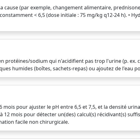
la cause (par exemple, changement alimentaire, prednisone, 
t constamment < 6,5 (dose initiale : 75 mg/kg q12-24 h). • Hy
protéines/sodium qui n'acidifient pas trop l'urine (p. ex. c/
ques humides (boîtes, sachets-repas) ou ajoutez de l'eau po
 6 mois pour ajuster le pH entre 6,5 et 7,5, et la densité ur
 12 mois pour détecter un(des) calcul(s) récidivant(s) suffis
ation facile non chirurgicale.