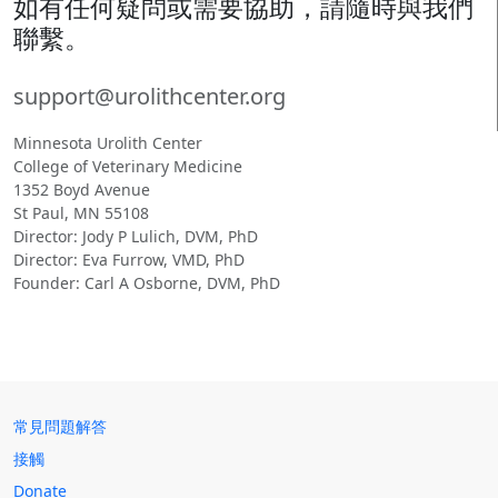
如有任何疑問或需要協助，請隨時與我們
聯繫。
support@urolithcenter.org
Minnesota Urolith Center
College of Veterinary Medicine
1352 Boyd Avenue
St Paul, MN 55108
Director: Jody P Lulich, DVM, PhD
Director: Eva Furrow, VMD, PhD
Founder: Carl A Osborne, DVM, PhD
常見問題解答
接觸
Donate