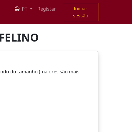
Iniciar
PT
Registar
sessão
 FELINO
dendo do tamanho (maiores são mais