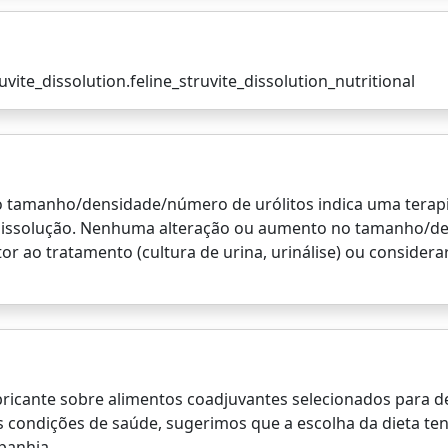
uvite_dissolution.feline_struvite_dissolution_nutritional
o tamanho/densidade/número de urólitos indica uma terapia
a dissolução. Nenhuma alteração ou aumento no tamanho/d
utor ao tratamento (cultura de urina, urinálise) ou consider
ricante sobre alimentos coadjuvantes selecionados para de
 condições de saúde, sugerimos que a escolha da dieta te
panhia.