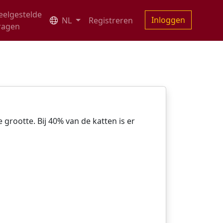
eelgestelde
Inloggen
NL
Registreren
ragen
 grootte. Bij 40% van de katten is er