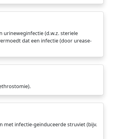
urineweginfectie (d.w.z. steriele
vermoedt dat een infectie (door urease-
rethrostomie).
met infectie-geïnduceerde struviet (bijv.