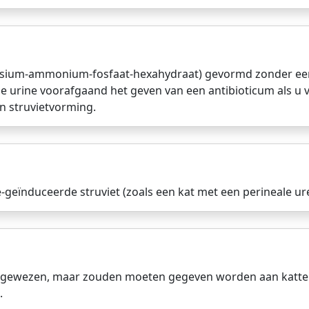
gnesium-ammonium-fosfaat-hexahydraat) gevormd zonder een 
de urine voorafgaand het geven van een antibioticum als u 
n struvietvorming.
ie-geïnduceerde struviet (zoals een kat met een perineale u
aangewezen, maar zouden moeten gegeven worden aan katten 
.