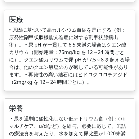
医療
• 原因に基づいて高カルシウム血症を是正する（例：
原発性副甲状腺機能亢進症に対する副甲状腺摘出
術）。 • 尿 pH が一貫して 6.5 未満の場合はクエン酸
カリウム（開始用量：75mg/kg を 12～24 時間ごと
に）。クエン酸カリウムで尿 pH が 7.5～8 を超える場
合は、他のクエン酸塩の方が適している可能性があり
ます。 • 再発性の高い結石にはヒドロクロロチアジド
（2mg/kg を 12～24 時間ごとに）。
栄養
・尿を過剰に酸性化しない低ナトリウム食（例：c/d
マルチケア、u/dなど）を給与。必要に応じて、缶詰
の療法食を与えたり、水を加えて尿比重が1.020未満