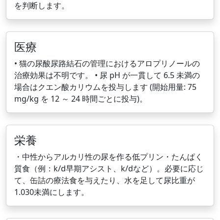
を判断します。
医療
• 猫の尿酸尿路結石の管理におけるアロプリノールの
治療効果は不明です。 • 尿 pH が一貫して 6.5 未満の
場合はクエン酸カリウムを投与します (開始用量: 75
mg/kg を 12 ～ 24 時間ごとに投与)。
栄養
・中性からアルカリ性の尿を作る低プリン・たんぱく
質食（例：k/d早期アシスト、k/dなど）。必要に応じ
て、缶詰の療法食を与えたり、水を足して尿比重が
1.030未満にします。