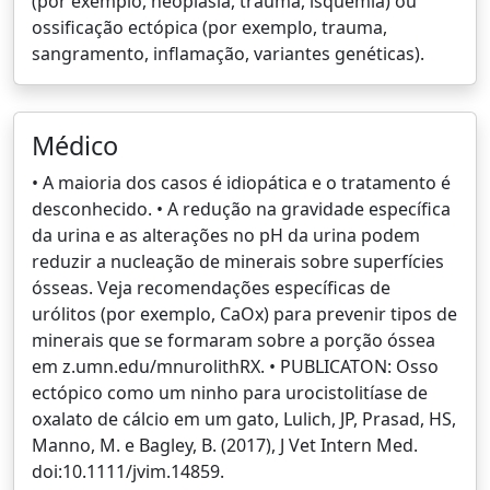
(por exemplo, neoplasia, trauma, isquemia) ou
ossificação ectópica (por exemplo, trauma,
sangramento, inflamação, variantes genéticas).
Médico
• A maioria dos casos é idiopática e o tratamento é
desconhecido. • A redução na gravidade específica
da urina e as alterações no pH da urina podem
reduzir a nucleação de minerais sobre superfícies
ósseas. Veja recomendações específicas de
urólitos (por exemplo, CaOx) para prevenir tipos de
minerais que se formaram sobre a porção óssea
em z.umn.edu/mnurolithRX. • PUBLICATON: Osso
ectópico como um ninho para urocistolitíase de
oxalato de cálcio em um gato, Lulich, JP, Prasad, HS,
Manno, M. e Bagley, B. (2017), J Vet Intern Med.
doi:10.1111/jvim.14859.