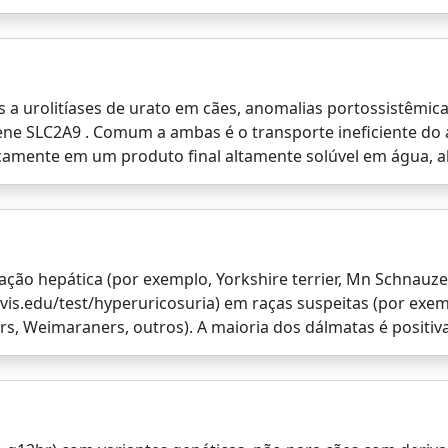
 a urolitíases de urato em cães, anomalias portossistêmica
ene SLC2A9 . Comum a ambas é o transporte ineficiente do á
camente em um produto final altamente solúvel em água, a
vação hepática (por exemplo, Yorkshire terrier, Mn Schnauzer
vis.edu/test/hyperuricosuria) em raças suspeitas (por exemp
rs, Weimaraners, outros). A maioria dos dálmatas é positi