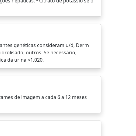
ões hepáticas. • Citrato de potássio se o
riantes genéticas consideram u/d, Derm
drolisado, outros. Se necessário,
ca da urina <1,020.
. Exames de imagem a cada 6 a 12 meses