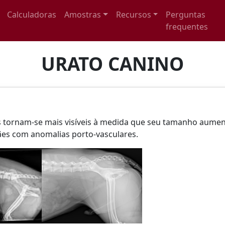
Calculadoras
Amostras
Recursos
Perguntas
frequentes
URATO CANINO
los tornam-se mais visíveis à medida que seu tamanho aum
cães com anomalias porto-vasculares.