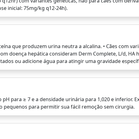
o q12hr) com variantes genéticas, não para cães com derivaç
se inicial: 75mg/kg q12-24h).
teína que produzem urina neutra a alcalina. • Cães com va
 com doença hepática consideram Derm Complete, L/d, HA hi
tados ou adicione água para atingir uma gravidade específi
 o pH para ≥ 7 e a densidade urinária para 1,020 e inferior
o pequenos para permitir sua fácil remoção sem cirurgia.