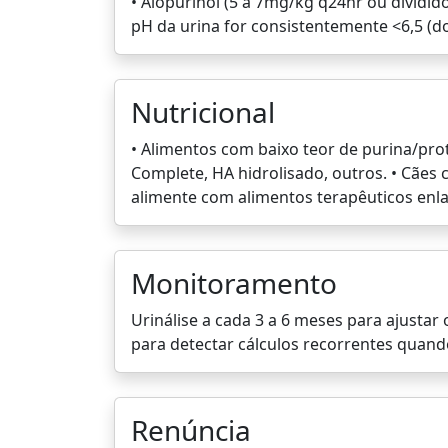
• Alopurinol (5 a 7mg/kg q24hr ou dividid
pH da urina for consistentemente <6,5 (do
Nutricional
• Alimentos com baixo teor de purina/pro
Complete, HA hidrolisado, outros. • Cães
alimente com alimentos terapêuticos enla
Monitoramento
Urinálise a cada 3 a 6 meses para ajustar
para detectar cálculos recorrentes quand
Renúncia